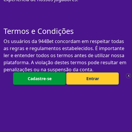
Termos e Condições
Os usuários da 944Bet concordam em respeitar todas
as regras e regulamentos estabelecidos. É importante
ler e entender todos os termos antes de utilizar nossa
plataforma. A violação destes termos pode resultar em
penalizações ou na suspensão da conta.
X
Cadastre-se
Entrar